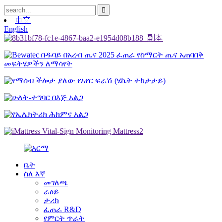
中文
English
ቤት
ስለ እኛ
መገለጫ
ራዕይ
ታሪክ
ፈጠራ R&D
የምርት ጥራት