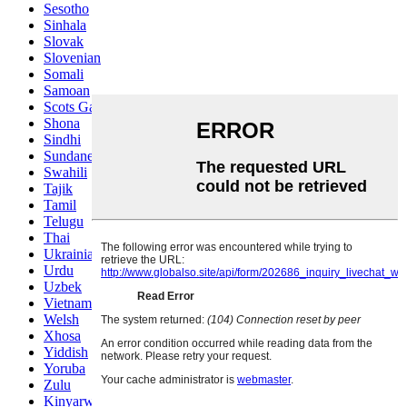
Sesotho
Sinhala
Slovak
Slovenian
Somali
Samoan
Scots Gaelic
Shona
Sindhi
Sundanese
Swahili
Tajik
Tamil
Telugu
Thai
Ukrainian
Urdu
Uzbek
Vietnamese
Welsh
Xhosa
Yiddish
Yoruba
Zulu
Kinyarwanda