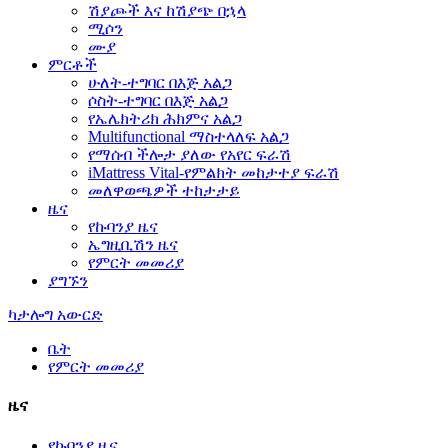
ሽያጮች እና ከሽያጭ በኋላ
ሚሶን
ሙያ
ምርቶች
ሁለት-ተግባር በእጅ አልጋ
ሶስት-ተግባር በእጅ አልጋ
የኤሌክትሪክ ሕክምና አልጋ
Multifunctional ማስተላለፍ አልጋ
የማሰብ ችሎታ ያለው የአየር ፍራሽ
iMattress Vital-የምልክት መከታተያ ፍራሽ
መለዋወጫዎች ተከታታይ
ዜና
የኩባንያ ዜና
ኤግዚቢሽን ዜና
የምርት መመሪያ
ያግኙን
ካታሎግ አውርድ
ቤት
የምርት መመሪያ
ዜና
የኩባንያ ዜና