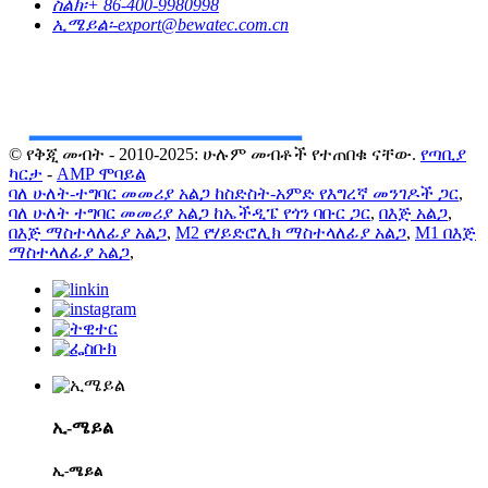
ስልክ፡
+ 86-400-9980998
ኢሜይል፡-
export@bewatec.com.cn
© የቅጂ መብት - 2010-2025: ሁሉም መብቶች የተጠበቁ ናቸው.
የጣቢያ
ካርታ
-
AMP ሞባይል
ባለ ሁለት-ተግባር መመሪያ አልጋ ከስድስት-አምድ የእግረኛ መንገዶች ጋር
,
ባለ ሁለት ተግባር መመሪያ አልጋ ከኤችዲፔ የጎን ባቡር ጋር
,
በእጅ አልጋ
,
በእጅ ማስተላለፊያ አልጋ
,
M2 የሃይድሮሊክ ማስተላለፊያ አልጋ
,
M1 በእጅ
ማስተላለፊያ አልጋ
,
ኢ-ሜይል
ኢ-ሜይል