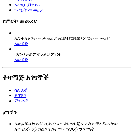
ኤግዚቢሽን ዜና
የምርት መመሪያ
የምርት መመሪያ
ኢንተለጀንት መታጠፊያ AirMattress የምርት መመሪያ
አውርድ
የእጅ የሕክምና አልጋ ምርት
አውርድ
ተዛማጅ አገናኞች
ስለ እኛ
ያግኙን
ምርቶች
ያግኙን
አድራሻ፡-
ህንፃ 8፣ ሳይንስ እና ቴክኖሎጂ ዋና ከተማ፣ Xiuzhou
አውራጃ፣ ጂያክሲንግ ከተማ፣ ዠይጂያንግ ግዛት