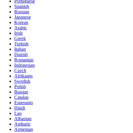
Portuguese
Spanish
Russian
Japanese
Korean
Arabic
Irish
Greek
Turkish
Italian
Danish
Romanian
Indonesian
Czech
Afrikaans
Swedish
Polish
Basque
Catalan
Esperanto
Hindi
Lao
Albanian
Amharic
Armenian