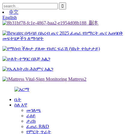
中文
English
ቤት
ስለ እኛ
መገለጫ
ራዕይ
ታሪክ
ፈጠራ R&D
የምርት ጥራት