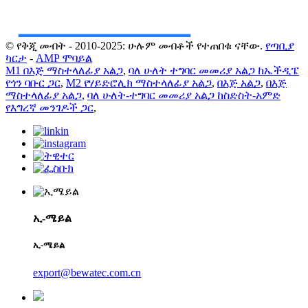
© የቅጂ መብት - 2010-2025: ሁሉም መብቶች የተጠበቁ ናቸው.
የጣቢያ
ካርታ
-
AMP ሞባይል
M1 በእጅ ማስተላለፊያ አልጋ
,
ባለ ሁለት ተግባር መመሪያ አልጋ ከኤችዲፔ
የጎን ባቡር ጋር
,
M2 የሃይድሮሊክ ማስተላለፊያ አልጋ
,
በእጅ አልጋ
,
በእጅ
ማስተላለፊያ አልጋ
,
ባለ ሁለት-ተግባር መመሪያ አልጋ ከስድስት-አምድ
የእግረኛ መንገዶች ጋር
,
ኢ-ሜይል
ኢ-ሜይል
export@bewatec.com.cn