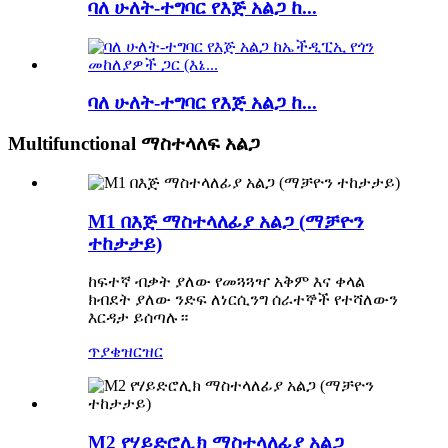
ባለ ሁለት-ተግባር የእጅ አልጋ ከ...
ባለ ሁለት-ተግባር የእጅ አልጋ ከ...
Multifunctional ማስተላለፍ አልጋ
M1 በእጅ ማስተላለፊያ አልጋ (ማቻዮን
ተከታታይ)
ከፍተኛ ብቃት ያለው የመጓጓዣ አቅም እና ቀላል
ክብደት ያለው ንድፍ ለነርሲንግ ሰራተኞች የተሻለውን
እርዳታ ይሰጣሉ።
ጥያቄ
ዝርዝር
M2 የሃይድሮሊክ ማስተላለፊያ አልጋ