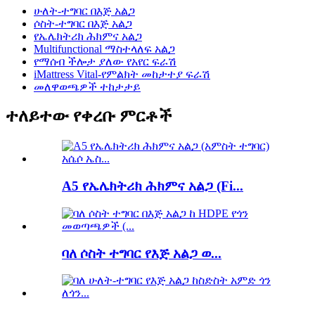
ሁለት-ተግባር በእጅ አልጋ
ሶስት-ተግባር በእጅ አልጋ
የኤሌክትሪክ ሕክምና አልጋ
Multifunctional ማስተላለፍ አልጋ
የማሰብ ችሎታ ያለው የአየር ፍራሽ
iMattress Vital-የምልክት መከታተያ ፍራሽ
መለዋወጫዎች ተከታታይ
ተለይተው የቀረቡ ምርቶች
A5 የኤሌክትሪክ ሕክምና አልጋ (Fi...
ባለ ሶስት ተግባር የእጅ አልጋ ወ...