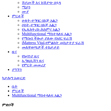
ሽያጮች እና ከሽያጭ በኋላ
ሚሶን
ሙያ
ምርቶች
ሁለት-ተግባር በእጅ አልጋ
ሶስት-ተግባር በእጅ አልጋ
የኤሌክትሪክ ሕክምና አልጋ
Multifunctional ማስተላለፍ አልጋ
የማሰብ ችሎታ ያለው የአየር ፍራሽ
iMattress Vital-የምልክት መከታተያ ፍራሽ
መለዋወጫዎች ተከታታይ
ዜና
የኩባንያ ዜና
ኤግዚቢሽን ዜና
የምርት መመሪያ
ያግኙን
ካታሎግ አውርድ
ቤት
ምርቶች
Multifunctional ማስተላለፍ አልጋ
ምድቦች