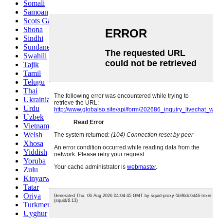
Somali
Samoan
Scots Gaelic
Shona
Sindhi
Sundanese
Swahili
Tajik
Tamil
Telugu
Thai
Ukrainian
Urdu
Uzbek
Vietnamese
Welsh
Xhosa
Yiddish
Yoruba
Zulu
Kinyarwanda
Tatar
Oriya
Turkmen
Uyghur