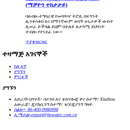
(ማቻዮን ተከታታይ)
ባለብዙ-ተግባራዊ የመጓጓዣ ትሮሊ በፍጥነት
ሊንቀሳቀስ እና በማንኛውም ወሳኝ ሁኔታዎች ውስጥ
ሊሠራ ይችላል ይህም በተለይ ለታካሚ ደህንነት
ተብሎ የተነደፈ ነው።
ጥያቄ
ዝርዝር
ተዛማጅ አገናኞች
ስለ እኛ
ያግኙን
ምርቶች
ያግኙን
አድራሻ፡-
ህንፃ 8፣ ሳይንስ እና ቴክኖሎጂ ዋና ከተማ፣ Xiuzhou
አውራጃ፣ ጂያክሲንግ ከተማ፣ ዠይጂያንግ ግዛት
ስልክ፡
+ 86-400-9980998
ኢሜይል፡-
export@bewatec.com.cn